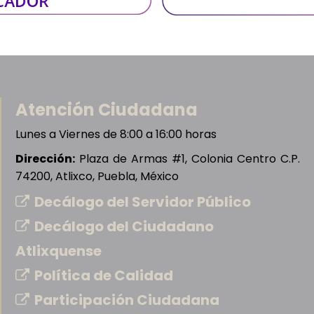
Atención Ciudadana
Lunes a Viernes de 8:00 a 16:00 horas
Dirección:
Plaza de Armas #1, Colonia Centro C.P.
74200, Atlixco, Puebla, México
Decálogo del Servidor Público
Decálogo del Ciudadano
Atlixquense
Política de Calidad
Participación Ciudadana