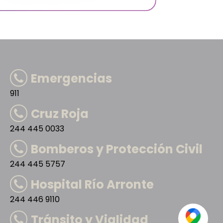
Emergencias
911
Cruz Roja
244 445 0033
Bomberos y Protección Civil
244 445 5757
Hospital Río Arronte
244 446 9110
Tránsito y Vialidad