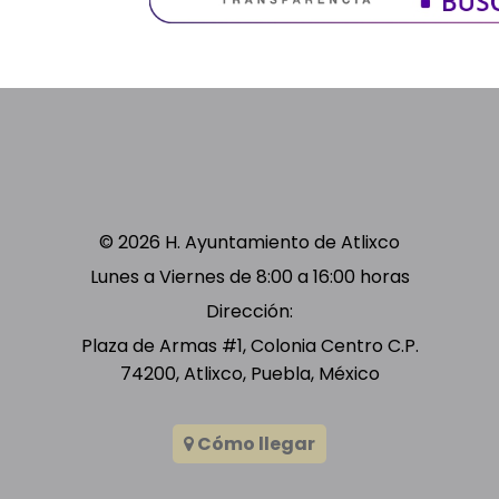
© 2026 H. Ayuntamiento de Atlixco
Lunes a Viernes de 8:00 a 16:00 horas
Dirección:
Plaza de Armas #1, Colonia Centro C.P.
74200, Atlixco, Puebla, México
Cómo llegar