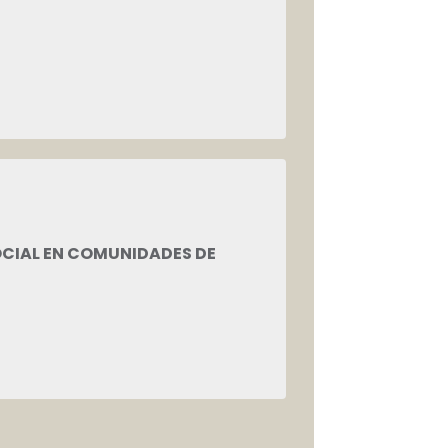
OCIAL EN COMUNIDADES DE
os, mediante la
on los que más lo
buen uso de los
cto cumplimiento de las