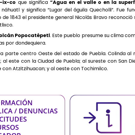
l-ix-co
que significa
“Agua en el valle o en la superf
náhuatl y significa “Lugar del águila Quecholli”. Fue f
ro de 1843 el presidente general Nicolás Bravo reconoció
lixco.
olcán Popocatépetl
. Este pueblo presume su clima com
ntas por dondequiera.
n la parte centro Oeste del estado de Puebla. Colinda a
 al este con la Ciudad de Puebla; al sureste con San Die
con Atzitzihuacan; y al oeste con Tochimilco.