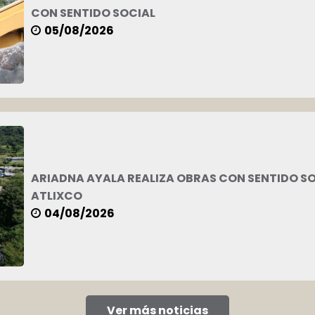
CON SENTIDO SOCIAL
05/08/2026
ARIADNA AYALA REALIZA OBRAS CON SENTIDO S
ATLIXCO
04/08/2026
 juntos para transformar a Atlixco.
 en la consecución de un mejor entorno para todas y tod
dos los encargos con vocación y entusiasmo.
lemas públicos y propuestas de solución.
r en todo momento el compromiso con la ciudadanía y c
e la ley, ayuda al combate a la corrupción.
ad fiscal, promueve y exige la trasparencia, además del 
das las actividades con la máxima disposición y en estri
Ver más noticias